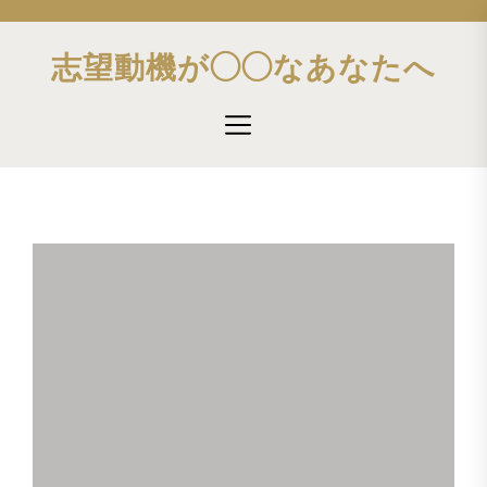
Skip
to
志望動機が◯◯なあなたへ
the
content